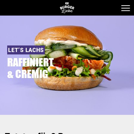
LET’S LACHS
RAFFINIERT
& CREMIG