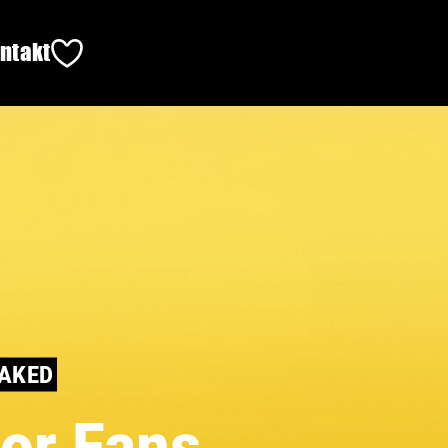
ntakt
EAKED
for Fans